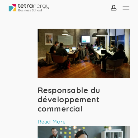
Menu
Skip
to
account
main
content
Responsable du
développement
commercial
Read More