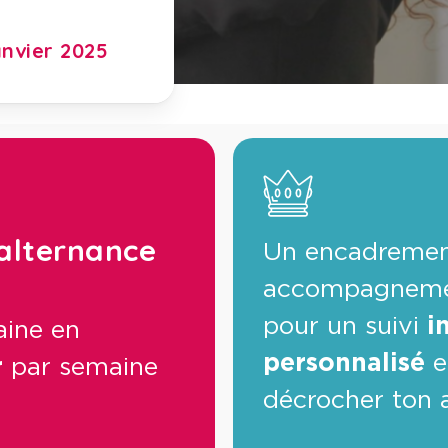
anvier 2025
alternance
Un encadremen
accompagnem
pour un suivi
i
ine en
personnalisé
e
r
par semaine
décrocher ton 