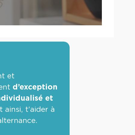
t et
ent
d’exception
ndividualisé et
t ainsi, t’aider à
alternance.