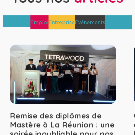
Alternance
Emploi
Entreprise
Événements
TetraNews
Remise des diplômes de
Mastère à La Réunion : une
soirée inoubliable pour nos