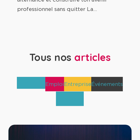
avec
professionnel sans quitter La…
Tetranergy
Tous nos
articles
Alternance
Emploi
Entreprise
Événements
TetraNews