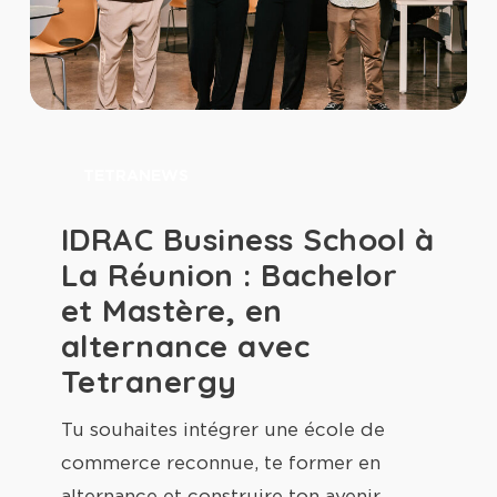
IDRAC
Business
TETRANEWS
School
à
IDRAC Business School à
La
La Réunion : Bachelor
Réunion
et Mastère, en
:
alternance avec
Bachelor
Tetranergy
et
Mastère,
Tu souhaites intégrer une école de
en
commerce reconnue, te former en
alternance
alternance et construire ton avenir