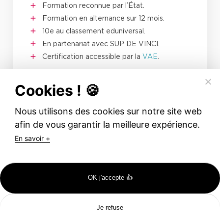
Formation reconnue par l’État.
Formation en alternance sur 12 mois.
10e au classement eduniversal.
En partenariat avec SUP DE VINCI.
Certification accessible par la
VAE
.
Cookies ! 🍪
Nous utilisons des cookies sur notre site web
afin de vous garantir la meilleure expérience.
Métiers visés
En savoir +
Ingénieur·e commercial·e.
Technico-commercial·e.
Responsable grands comptes.
OK j'accepte 👍
Responsable commercial·e.
Chargé·e d’affaires.
Je refuse
Catalogues
Inscription
Portes Ouvertes