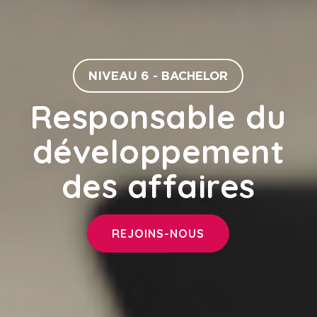
NIVEAU 6 - BACHELOR
Responsable du
développement
des affaires
REJOINS-NOUS