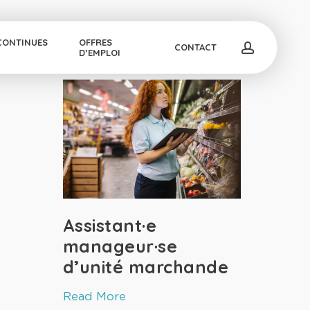
CONTINUES
OFFRES
account
CONTACT
D’EMPLOI
Assistant·e
manageur·se
d’unité marchande
Read More