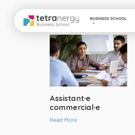
Skip
to
BUSINESS SCHOOL
main
content
Assistant·e
commercial·e
Read More