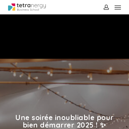
Menu
Skip
to
account
main
content
Une soirée inoubliable pour
bien démarrer 2025 ! ✨