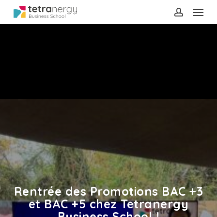
Menu
Skip
to
account
main
content
Rentrée des Promotions BAC +3
et BAC +5 chez Tetranergy
Business School !