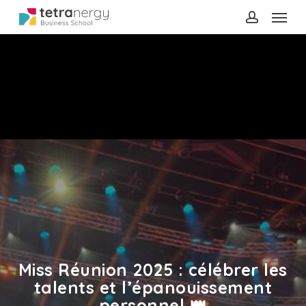
Menu
Skip
to
account
main
content
Miss Réunion 2025 : célébrer les
talents et l’épanouissement
personnel 👑