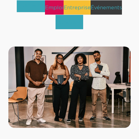
Alternance
Emploi
Entreprise
Événements
TetraNews