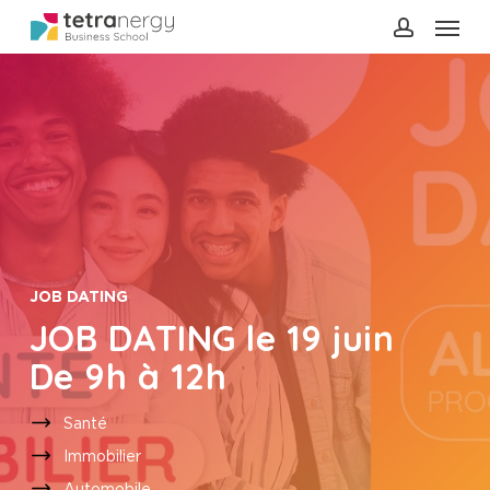
Menu
Skip
to
account
main
content
JOB DATING
JOB DATING le 19 juin
De 9h à 12h
Santé
Immobilier
Automobile