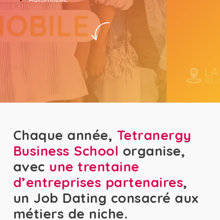
Chaque année,
Tetranergy
Business School
organise,
avec
une trentaine
d’entreprises partenaires
,
un Job Dating consacré aux
métiers de niche.