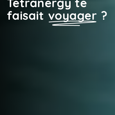
Tetranergy te
faisait
voyager
?